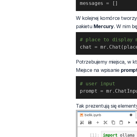
messages 
=
[
]
W kolejnej komórce tworzy
pakietu
Mercury
. W nim b
# place to display 
chat 
=
 mr
.
Chat
(
plac
Potrzebujemy miejsca, w 
Miejsce na wpisanie
promp
# user input
prompt 
=
 mr
.
ChatInp
Tak prezentują się elementy