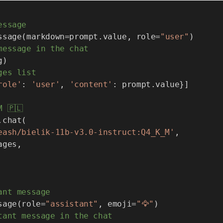
essage
ssage
(
markdown
=
prompt
.
value
,
 role
=
"user"
)
message in the chat
g
)
ges list
role'
:
'user'
,
'content'
:
 prompt
.
value
}
]
 🇵🇱
.
chat
(
eash/bielik-11b-v3.0-instruct:Q4_K_M'
,
ages
,
ant message
sage
(
role
=
"assistant"
,
 emoji
=
"🦅"
)
tant message in the chat