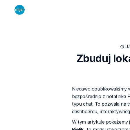
J
Zbuduj lok
Niedawo opublikowaliśmy
bezpośrednio z notatnika 
typu chat. To pozwala na t
dashboardu, interaktywnego
W tym artykule pokażemy j
Bielik
. To model stworzon