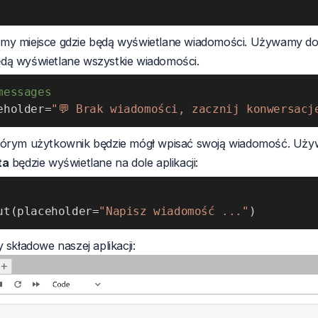
my miejsce gdzie będą wyświetlane wiadomości. Używamy do
ędą wyświetlane wszystkie wiadomości.
messages
eholder
=
"💬 Brak wiadomości, zacznij konwersacj
którym użytkownik będzie mógł wpisać swoją wiadomość. Uż
ta
będzie wyświetlane na dole aplikacji:
ut
(
placeholder
=
"Napisz wiadomość ..."
)
 składowe naszej aplikacji: