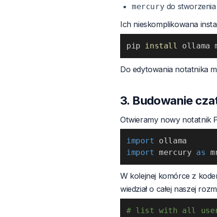
do stworzenia a
mercury
Ich nieskomplikowana inst
pip 
install
 ollama 
Do edytowania notatnika 
3. Budowanie cza
Otwieramy nowy notatnik P
import
import
 mercury 
as
 m
W kolejnej komórce z kod
wiedział o całej naszej roz
# list with all use