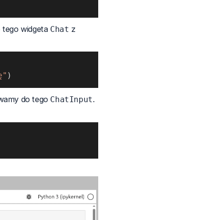
 tego widgeta
z
Chat
ę"
)
ywamy do tego
.
ChatInput