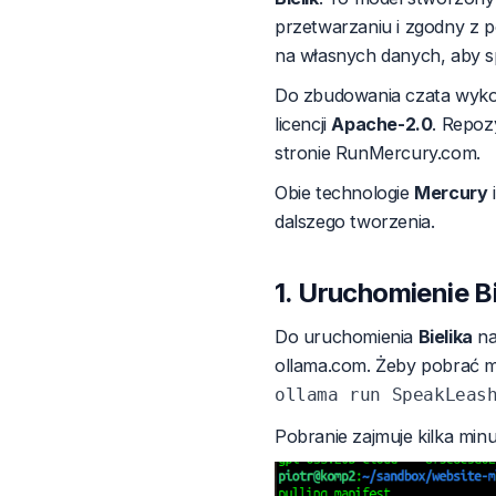
przetwarzaniu i zgodny z 
na własnych danych, aby sp
Do zbudowania czata wykor
licencji
Apache-2.0
. Repoz
stronie
RunMercury.com
.
Obie technologie
Mercury
dalszego tworzenia.
1. Uruchomienie Bi
Do uruchomienia
Bielika
na
ollama.com
. Żeby pobrać 
Pobranie zajmuje kilka mi