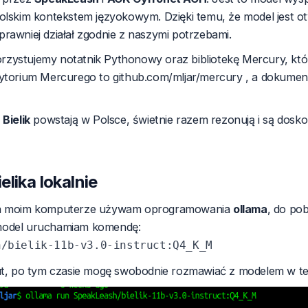
polskim kontekstem języokowym. Dzięki temu, że model jest 
rawniej działał zgodnie z naszymi potrzebami.
zystujemy notatnik Pythonowy oraz bibliotekę Mercury, któr
ytorium Mercurego to
github.com/mljar/mercury
, a dokument
i
Bielik
powstają w Polsce, świetnie razem rezonują i są dosko
elika lokalnie
 moim komputerze używam oprogramowania
ollama
, do po
model uruchamiam komendę:
nut, po tym czasie mogę swobodnie rozmawiać z modelem w te