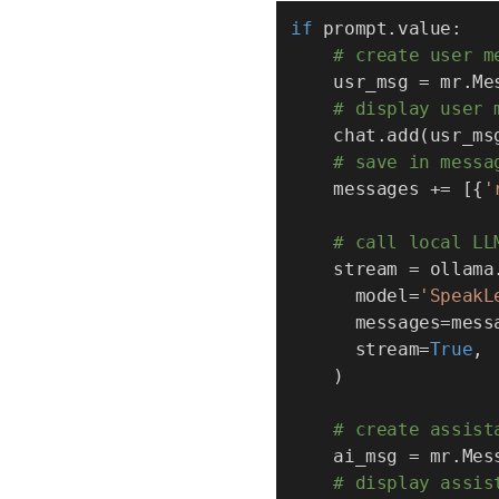
if
 prompt
.
value
:
# create user m
    usr_msg 
=
 mr
.
Me
# display user 
    chat
.
add
(
usr_ms
# save in messa
    messages 
+=
[
{
'
# call local LLM
    stream 
=
 ollama
      model
=
'SpeakL
      messages
=
mess
      stream
=
True
,
)
# create assist
    ai_msg 
=
 mr
.
Mes
# display assis