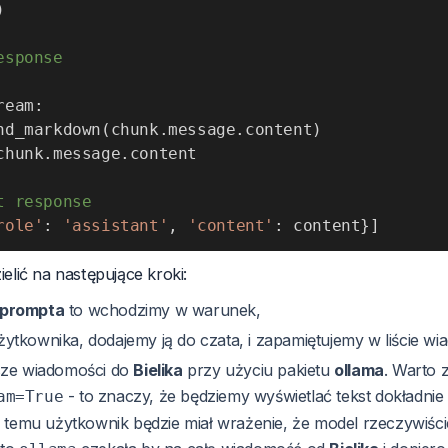
)
esponse
ream
:
nd_markdown
(
chunk
.
message
.
content
)
chunk
.
message
.
t response
role'
:
'assistant'
,
'content'
:
 content
}
]
lić na następujące kroki:
prompta
to wchodzimy w warunek,
kownika, dodajemy ją do czata, i zapamiętujemy w liście wi
sze wiadomości do
Bielika
przy użyciu pakietu
ollama
. Warto
- to znaczy, że będziemy wyświetlać tekst dokładnie w
am=True
 temu użytkownik będzie miał wrażenie, że model rzeczywiśc