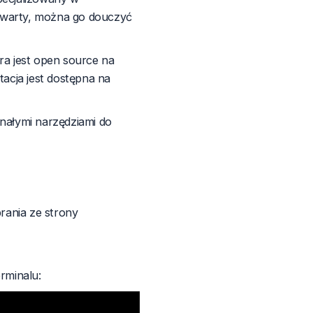
otwarty, można go douczyć
a jest open source na
acja jest dostępna na
nałymi narzędziami do
brania ze strony
rminalu: