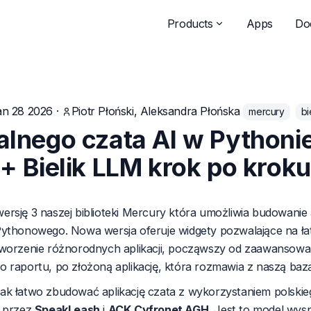
Products
Apps
Do
an 28 2026
·
Piotr Płoński, Aleksandra Płońska
mercury
bi
alnego czata AI w Pythoni
+ Bielik LLM krok po kroku
wersję 3 naszej biblioteki Mercury
która umożliwia budowanie 
Pythonowego. Nowa wersja oferuje widgety pozwalające na łat
worzenie różnorodnych aplikacji, począwszy od zaawansowane
 raportu, po złożoną aplikację, która rozmawia z naszą baz
ak łatwo zbudować aplikację czata z wykorzystaniem polski
y przez
SpeakLeash
i
ACK Cyfronet AGH
. Jest to model wys