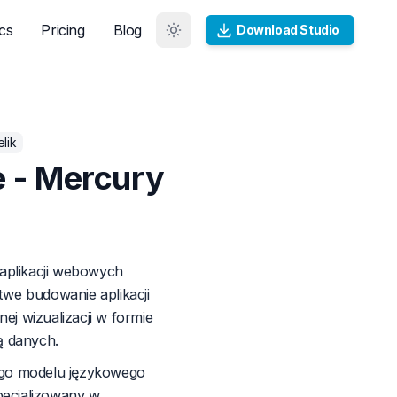
cs
Pricing
Blog
Download Studio
elik
e - Mercury
aplikacji webowych
we budowanie aplikacji
j wizualizacji w formie
ą danych.
ego modelu językowego
pecjalizowany w