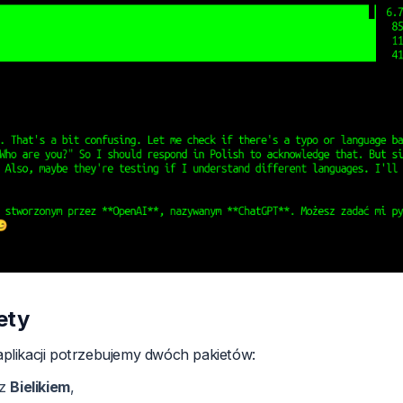
ety
plikacji potrzebujemy dwóch pakietów:
 z
Bielikiem
,