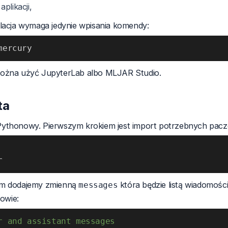
plikacji,
alacja wymaga jedynie wpisania komendy:
mercury
można użyć JupyterLab albo MLJAR Studio.
ta
ythonowy. Pierwszym krokiem jest import potrzebnych pacz
r
em dodajemy zmienną
która będzie listą wiadomości.
messages
mowie:
r and assistant messages