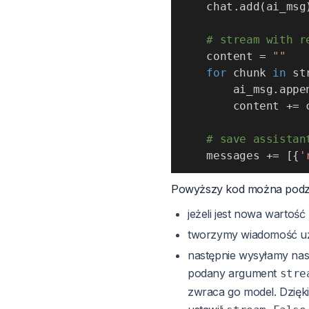
    chat
.
add
(
ai_msg
# stream with r
    content 
=
""
for
 chunk 
in
 st
        ai_msg
.
appe
        content 
+=
 
# save assistan
    messages 
+=
[
{
'
Powyższy kod można podzie
jeżeli jest nowa wartość
tworzymy wiadomość użyt
następnie wysyłamy na
podany argument
stre
zwraca go model. Dzięki